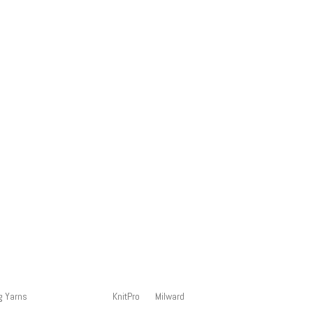
g Yarns
KnitPro
Milward