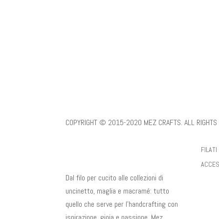
MEZ Cucirini Italy S.r.l. Via Milanese, 20 -2099 Sesto
IMPRINT
|
COOKIES & PRIVACY POLICY
|
TERMS AND C
COPYRIGHT © 2015-2020 MEZ CRAFTS. ALL RIGHTS
FILATI
ACCES
Dal filo per cucito alle collezioni di
uncinetto, maglia e macramé: tutto
quello che serve per l’handcrafting con
ispirazione, gioia e passione. Mez