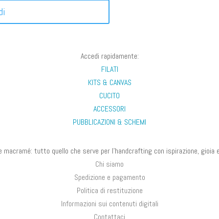
di
Accedi rapidamente:
FILATI
KITS & CANVAS
CUCITO
ACCESSORI
PUBBLICAZIONI & SCHEMI
a e macramé: tutto quello che serve per l’handcrafting con ispirazione, gioia e 
Chi siamo
Spedizione e pagamento
Politica di restituzione
Informazioni sui contenuti digitali
Contattaci