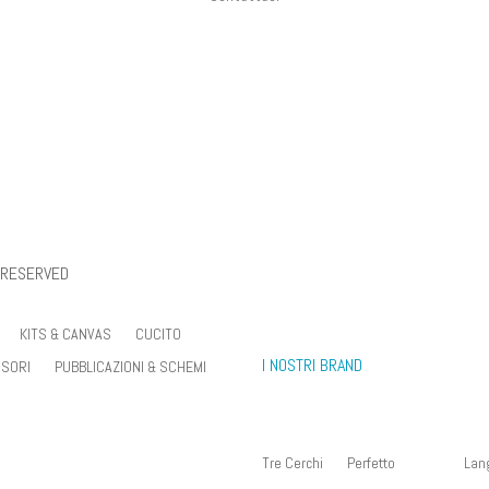
 San Giovanni (MI) – Italia
ONDITIONS
 RESERVED
KITS & CANVAS
CUCITO
I NOSTRI BRAND
SORI
PUBBLICAZIONI & SCHEMI
Tre Cerchi
Perfetto
Lan