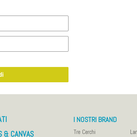
di
ATI
I NOSTRI BRAND
Tre Cerchi
La
S & CANVAS