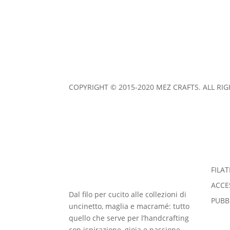
MEZ Cucirini Italy S.r.l. Via Milanese, 20 -2099 
IMPRINT
|
COOKIES & PRIVACY POLICY
|
TERM
COPYRIGHT © 2015-2020 MEZ CRAFTS. ALL RI
FILAT
ACCE
Dal filo per cucito alle collezioni di
PUBB
uncinetto, maglia e macramé: tutto
quello che serve per l’handcrafting
con ispirazione, gioia e passione.