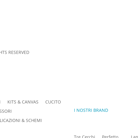
Sesto San Giovanni (MI) – Italia
S AND CONDITIONS
GHTS RESERVED
I
KITS & CANVAS
CUCITO
I NOSTRI BRAND
SSORI
LICAZIONI & SCHEMI
Tre Cerchi
Perfetto
Lan