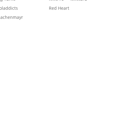
laddicts
Red Heart
hachenmayr