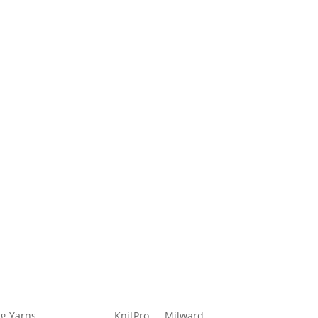
g Yarns
KnitPro
Milward