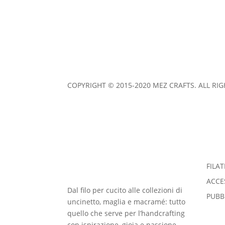
MEZ Cucirini Italy S.r.l. Via Milanese, 20 -2099 
IMPRINT
|
COOKIES & PRIVACY POLICY
|
TERM
COPYRIGHT © 2015-2020 MEZ CRAFTS. ALL RI
FILAT
ACCE
Dal filo per cucito alle collezioni di
PUBB
uncinetto, maglia e macramé: tutto
quello che serve per l’handcrafting
con ispirazione, gioia e passione.