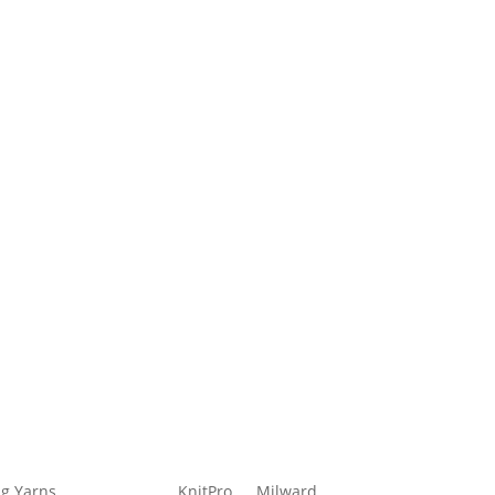
g Yarns
KnitPro
Milward