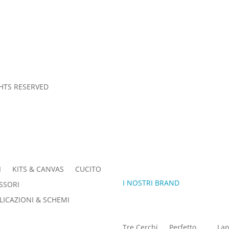
Sesto San Giovanni (MI) – Italia
S AND CONDITIONS
GHTS RESERVED
I
KITS & CANVAS
CUCITO
I NOSTRI BRAND
SSORI
LICAZIONI & SCHEMI
Tre Cerchi
Perfetto
Lan