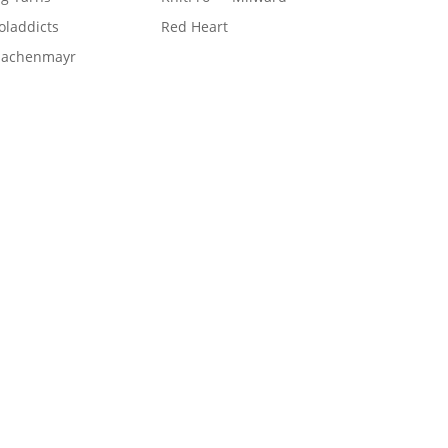
laddicts
Red Heart
hachenmayr