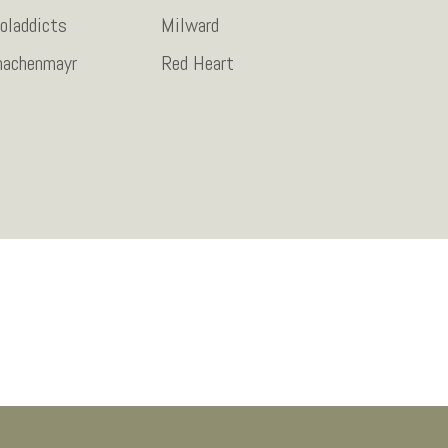
oladdicts
Milward
hachenmayr
Red Heart