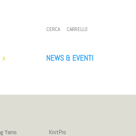
CERCA
CARRELLO
NEWS & EVENTI
ng Yarns
KnitPro