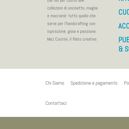
Dal filo per cucito alle
collezioni di uncinetto, maglia
CU
e macramé: tutto quello che
serve per l’handcrafting con
ACC
ispirazione, gioia e passione.
PUB
Mez Cucirini, il filato creativo.
& S
Chi Siamo
Spedizione e pagamento
Po
Contattaci