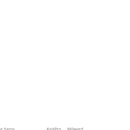
g Yarns
KnitPro
Milward