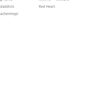
laddicts
Red Heart
hachenmayr