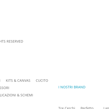
Sesto San Giovanni (MI) – Italia
S AND CONDITIONS
GHTS RESERVED
I
KITS & CANVAS
CUCITO
I NOSTRI BRAND
SSORI
LICAZIONI & SCHEMI
Tre Cerchi
Perfetto
Lan