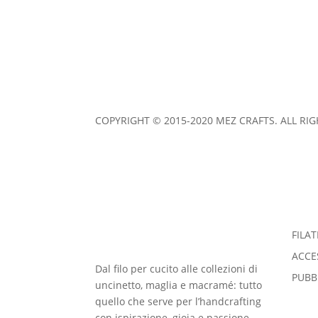
MEZ Cucirini Italy S.r.l. Via Milanese, 20 -2099 
IMPRINT
|
COOKIES & PRIVACY POLICY
|
TERM
COPYRIGHT © 2015-2020 MEZ CRAFTS. ALL RI
FILAT
ACCE
Dal filo per cucito alle collezioni di
PUBB
uncinetto, maglia e macramé: tutto
quello che serve per l’handcrafting
con ispirazione, gioia e passione.